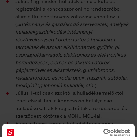
Július 1-ig minden hulladéktermelő köteles
regisztrálni a koncesszor
online rendszerébe
,
akire a Hulladéktörvény változása vonatkozik
(
„intézményi és gazdálkodó szervezetek, amelyek
hulladékgazdálkodási intézményi
résztevékenység körébe tartozó hulladékot
termelnek és azokat elkülönítetten gyűjtik, pl.
csomagolóanyagok, elektromos és elektronikus
berendezések, elemek és akkumulátorok,
gépjárművek és alkatrészeik, gumiabroncs,
reklámhordozó és irodai papír, használt sütőolaj,
biológiailag lebomló hulladék, stb”
).
Július 1-től csak azoktól a hulladéktermelőktől
lehet elszállítani a koncesszió hatálya eső
hulladékokat, akik regisztráltak a rendszerbe, és
szerződést kötöttek a MOHU MOL-lal.
A regisztráció során a hulladéktermelőnek
partnerként kell megjelölnie a Saubermacher