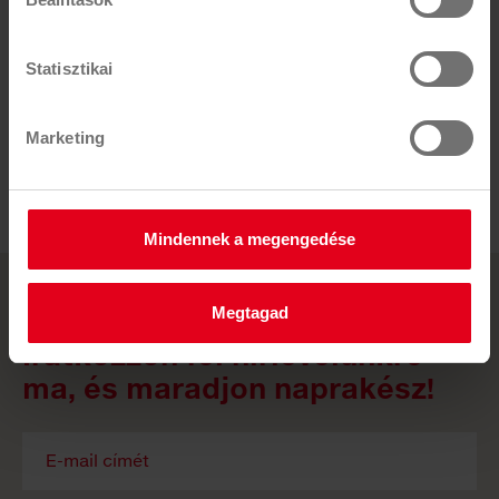
találja.
80/2023. (III. 14.) Korm. Rendelet
1. sz. melléklete
szerint körforgásos termékből, vagy annak
bontásából származik.
Statisztikai
A Saubermacher Ecoplus Kft. minden, a koncesszió
Marketing
hatálya alá eső anyagáram kezelését (gyűjtését,
szállítását, előkezelését) vállalja és továbbra is az
ismert, magas minőségben végzi.
Mindennek a megengedése
Megtagad
HÍRLEVÉL
Iratkozzon fel hírlevelünkre
ma, és maradjon naprakész!