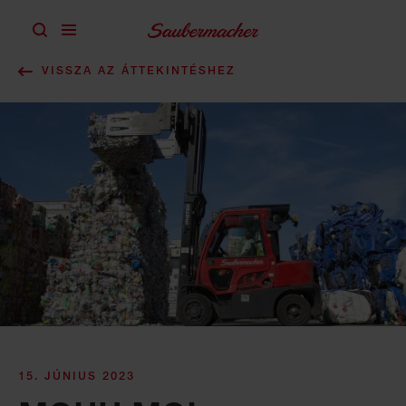
Ugrás a tartalomra
VISSZA AZ ÁTTEKINTÉSHEZ
15. JÚNIUS 2023