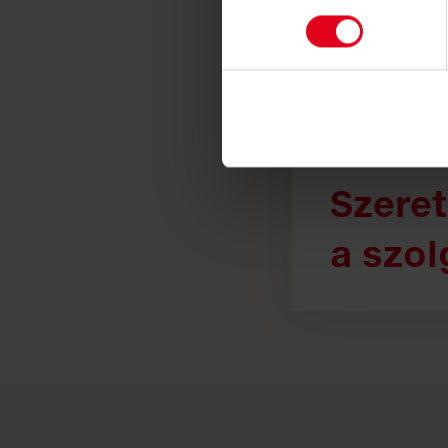
Szeret
a szol