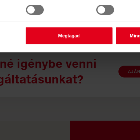
Megtagad
Min
né igénybe venni
AJÁ
gáltatásunkat?