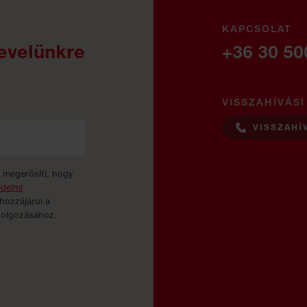
KAPCSOLAT
levelünkre
+36 30 50
VISSZAHÍVÁSI
VISSZAHÍ
l megerősíti, hogy
édelmi
 hozzájárul a
dolgozásához.