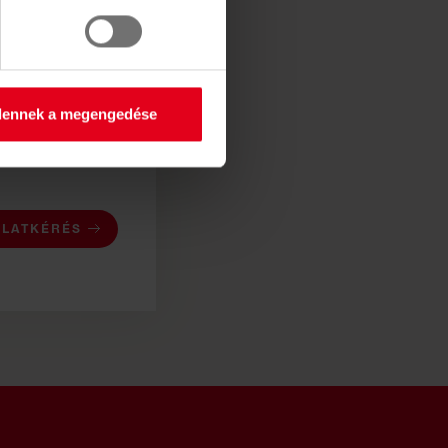
dennek a megengedése
NLATKÉRÉS