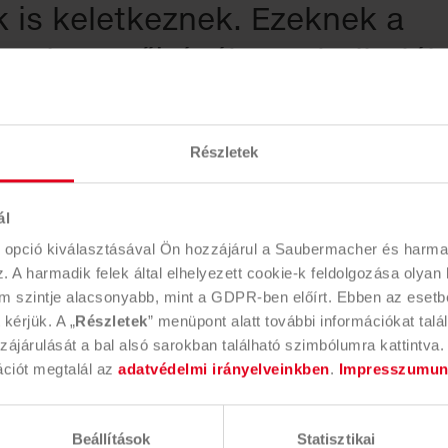
 is keletkeznek. Ezeknek a
nak a gyűjtéséhez a hulladék 
ő mennyiségének megfelelő t
jtő edényeket helyezünk ki, b
Részletek
ari szelektív hulladékgyűjtést.
got az előírásoknak, a hullad
ál
” opció kiválasztásával Ön hozzájárul a Saubermacher és harmadi
k és az egyedi igényeknek m
 A harmadik felek által elhelyezett cookie-k feldolgozása olya
ki. A szállítás előre meghatáro
em szintje alacsonyabb, mint a GDPR-ben előírt. Ebben az esetb
 kérjük. A „
Részletek
” menüpont alatt további információkat talál
an, vagy bejelentés alapján t
járulását a bal alsó sarokban található szimbólumra kattintva. Ot
ációt megtalál az
adatvédelmi irányelveinkben
.
Impresszumu
 KÉRÉSE
Beállítások
Statisztikai