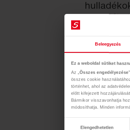
hulladékok
hulladékok
és képződ
méretű gyű
Beleegyezés
ezzel az ip
gyakorisá
Ez a weboldal sütiket haszn
Az „
Összes engedélyezése
mértékéne
összes cookie használatához.
alakítjuk 
történhet, ahol az adatvédel
előtt kifejezett hozzájárulását
időpontokb
Bármikor visszavonhatja hozzá
módosíthatja. Minden inform
Hozzájárulás
SZOLGÁLTATÁS
Elengedhetetlen
kiválasztása