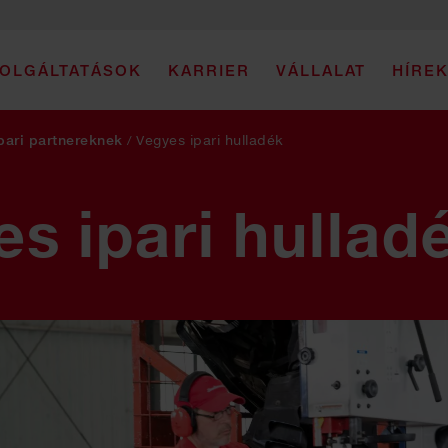
OLGÁLTATÁSOK
KARRIER
VÁLLALAT
HÍRE
pari partnereknek
/
Vegyes ipari hulladék
s ipari hullad