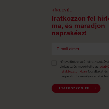
HÍRLEVÉL
Iratkozzon fel hír
ma, és maradjon
naprakész!
Hírlevelünkre való feliratkozásáva
elolvasta és megértette az
adatv
nyilaktozatunkban
foglaltakat és
megosztott személyes adatai fel
IRATKOZZON FEL