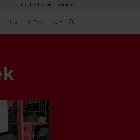
Letölthető fájlok
Kontakt
K
中文
한국어
HU
ék